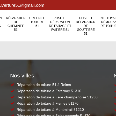
couverture51@gmail.com
ON
RÉPARATION
URGENCE
POSE ET
POSE ET
NETTOYAG
E
DE
TOITURE
RÉPARATION
RÉPARATION
DÉMOUS
S
CHEMINÉE
51
DE FAÎTAGE ET
DE
DE TOITU
51
FAÎTIÈRE 51
GOUTTIÈRE
51
Nos villes
Réparation de toiture 51 à Reims
Réparation de toiture à Esternay 51310
Réparation de toiture à Fere champenoise 51230
Réparation de toiture à Fismes 51170
Réparation de toiture à Montmirail 51210
Réparation de toiture à Saint memmie 51470