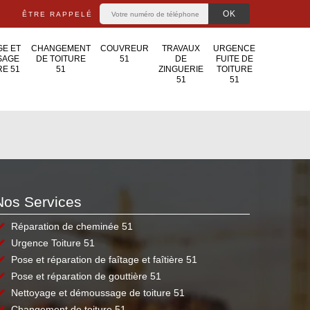
ÊTRE RAPPELÉ
E ET
CHANGEMENT
COUVREUR
TRAVAUX
URGENCE
SAGE
DE TOITURE
51
DE
FUITE DE
RE 51
51
ZINGUERIE
TOITURE
51
51
Nos Services
Réparation de cheminée 51
Urgence Toiture 51
Pose et réparation de faîtage et faîtière 51
Pose et réparation de gouttière 51
Nettoyage et démoussage de toiture 51
Changement de toiture 51