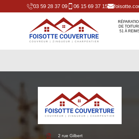
03 59 28 37 09
06 15 69 37 15
foisotte.
RÉPARATI
DE TOITUR
51 À REIM
2 rue Gilbert